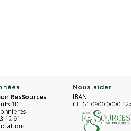
nnées
Nous aider
ion ResSources
IBAN :
uits 10
CH 61 0900 0000 12
tonnières
3 12 91
ciation-