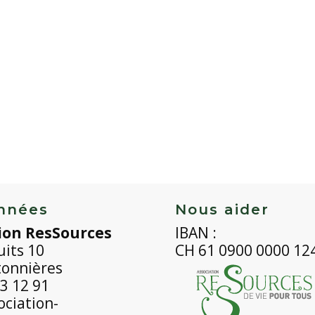
nnées
Nous aider
ion ResSources
IBAN :
uits 10
CH 61 0900 0000 12
tonnières
3 12 91
ciation-