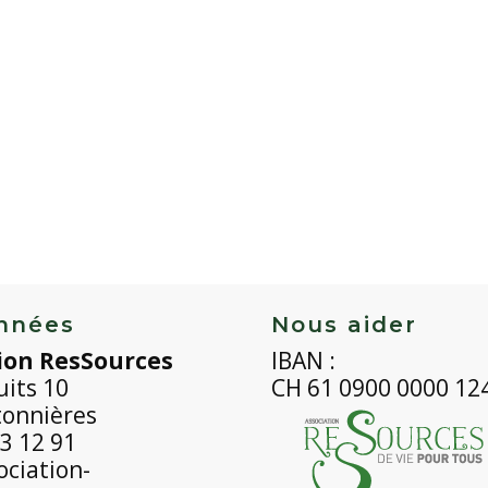
nnées
Nous aider
ion ResSources
IBAN :
uits 10
CH 61 0900 0000 12
tonnières
3 12 91
ciation-