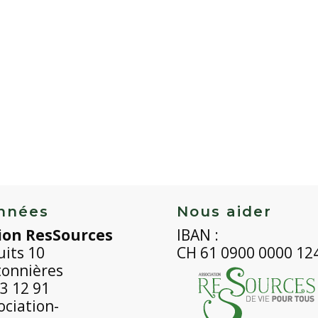
nnées
Nous aider
ion ResSources
IBAN :
uits 10
CH 61 0900 0000 12
tonnières
3 12 91
ciation-