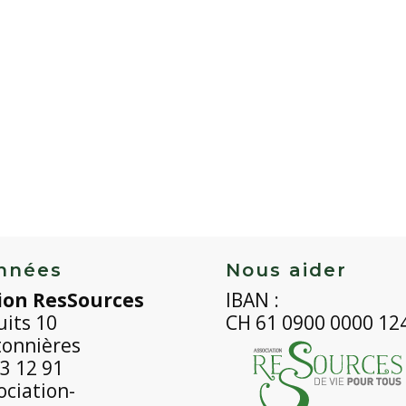
nnées
Nous aider
ion ResSources
IBAN :
uits 10
CH 61 0900 0000 12
tonnières
3 12 91
ciation-