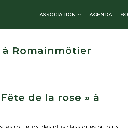
ASSOCIATION
AGENDA
BO
 » à Romainmôtier
« Fête de la rose » à
 les couleurs, des plus classiques ou plus