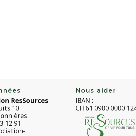
nnées
Nous aider
ion ResSources
IBAN :
uits 10
CH 61 0900 0000 12
tonnières
3 12 91
ciation-