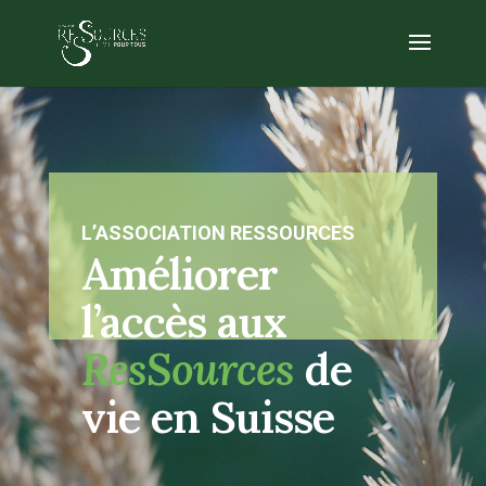
L’ASSOCIATION RESSOURCES
Améliorer
l’accès aux
ResSources
de
vie en Suisse