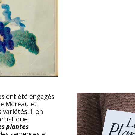
tes ont été engagés
ave Moreau et
variétés. Il en
artistique
es plantes
 des semences et