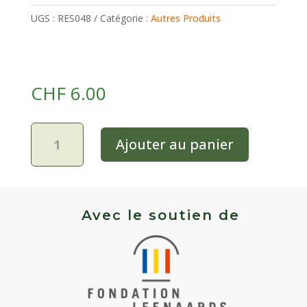
UGS :
RES048
Catégorie :
Autres Produits
CHF
6.00
quantité
Ajouter au panier
de
Sésame
grec
bio
Avec le soutien de