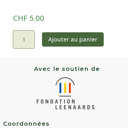
CHF
5.00
quantité
Ajouter au panier
de
Tomate
rouge
très
précoce
Avec le soutien de
-
Sub
Arctic
Plenty
Coordonnées