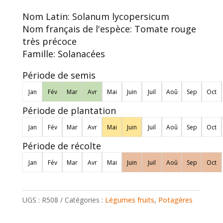
Nom Latin:
Solanum lycopersicum
Nom français de l'espèce:
Tomate rouge
très précoce
Famille:
Solanacées
Période de semis
Jan
Fév
Mar
Avr
Mai
Juin
Juil
Aoû
Sep
Oct
Période de plantation
Jan
Fév
Mar
Avr
Mai
Juin
Juil
Aoû
Sep
Oct
Période de récolte
Jan
Fév
Mar
Avr
Mai
Juin
Juil
Aoû
Sep
Oct
UGS :
R508
Catégories :
Légumes fruits
,
Potagères