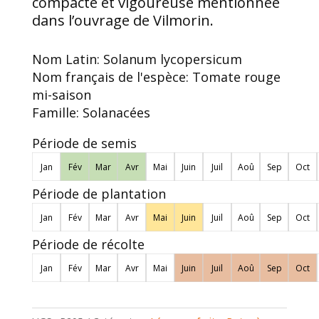
compacte et vigoureuse mentionnée
dans l’ouvrage de Vilmorin.
Nom Latin:
Solanum lycopersicum
Nom français de l'espèce:
Tomate rouge
mi-saison
Famille:
Solanacées
Période de semis
Jan
Fév
Mar
Avr
Mai
Juin
Juil
Aoû
Sep
Oct
Période de plantation
Jan
Fév
Mar
Avr
Mai
Juin
Juil
Aoû
Sep
Oct
Période de récolte
Jan
Fév
Mar
Avr
Mai
Juin
Juil
Aoû
Sep
Oct