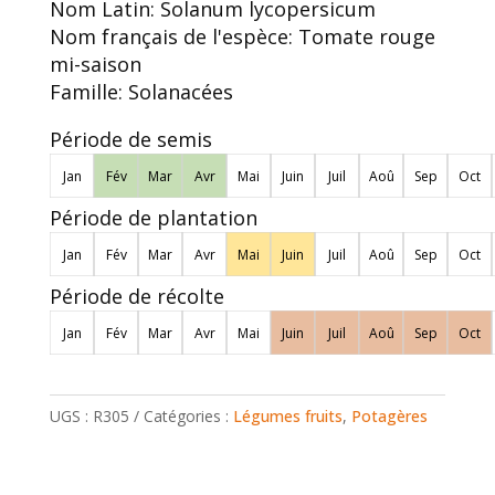
Nom Latin:
Solanum lycopersicum
Nom français de l'espèce:
Tomate rouge
mi-saison
Famille:
Solanacées
Période de semis
Jan
Fév
Mar
Avr
Mai
Juin
Juil
Aoû
Sep
Oct
Période de plantation
Jan
Fév
Mar
Avr
Mai
Juin
Juil
Aoû
Sep
Oct
Période de récolte
Jan
Fév
Mar
Avr
Mai
Juin
Juil
Aoû
Sep
Oct
UGS :
R305
Catégories :
Légumes fruits
,
Potagères