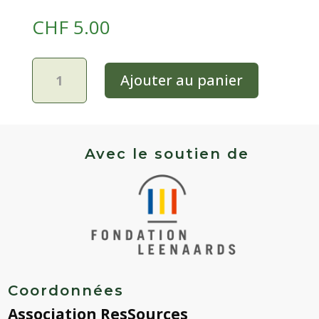
CHF
5.00
quantité
Ajouter au panier
de
Tomate
rouge
mi-
saison
Avec le soutien de
-
Burpee
delicious
Coordonnées
Association ResSources