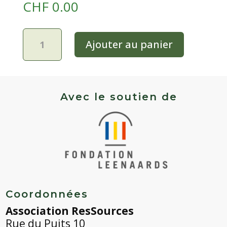
CHF
0.00
quantité
Ajouter au panier
de
Tomate
rouge
mi-
saison
Avec le soutien de
-
Belle
Angevine
Coordonnées
Association ResSources
Rue du Puits 10