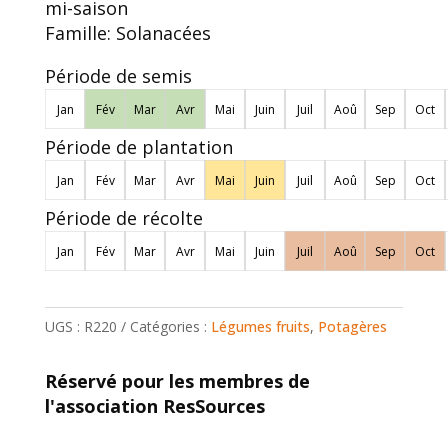
mi-saison
Famille:
Solanacées
Période de semis
Jan
Fév
Mar
Avr
Mai
Juin
Juil
Aoû
Sep
Oct
Période de plantation
Jan
Fév
Mar
Avr
Mai
Juin
Juil
Aoû
Sep
Oct
Période de récolte
Jan
Fév
Mar
Avr
Mai
Juin
Juil
Aoû
Sep
Oct
UGS :
R220
Catégories :
Légumes fruits
,
Potagères
Réservé pour les membres de
l'association ResSources