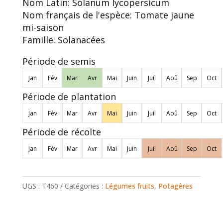
Nom Latin:
Solanum lycopersicum
Nom français de l'espèce:
Tomate jaune
mi-saison
Famille:
Solanacées
Période de semis
Jan
Fév
Mar
Avr
Mai
Juin
Juil
Aoû
Sep
Oct
Période de plantation
Jan
Fév
Mar
Avr
Mai
Juin
Juil
Aoû
Sep
Oct
Période de récolte
Jan
Fév
Mar
Avr
Mai
Juin
Juil
Aoû
Sep
Oct
UGS :
T460
Catégories :
Légumes fruits
,
Potagères