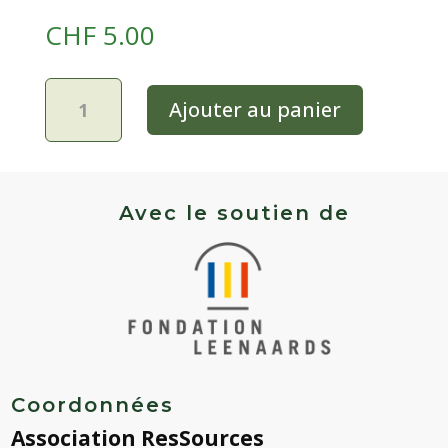
CHF
5.00
quantité
Ajouter au panier
de
Tomate
jaune
mi-
saison
Avec le soutien de
-
Persimmon
Coordonnées
Association ResSources