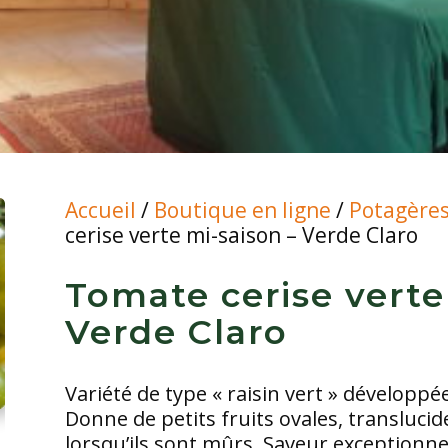
Accueil
/
Boutique en ligne
/
Potagère
cerise verte mi-saison – Verde Claro
Tomate cerise verte
Verde Claro
Variété de type « raisin vert » dévelop
Donne de petits fruits ovales, translucides
lorsqu’ils sont mûrs. Saveur exceptionne