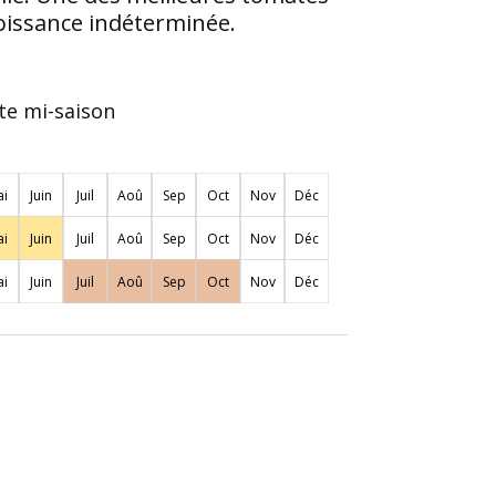
roissance indéterminée.
te mi-saison
i
Juin
Juil
Aoû
Sep
Oct
Nov
Déc
i
Juin
Juil
Aoû
Sep
Oct
Nov
Déc
i
Juin
Juil
Aoû
Sep
Oct
Nov
Déc