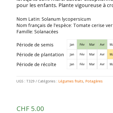
pour les enfants. Plante vigoureuse à c
Nom Latin:
Solanum lycopersicum
Nom français de l'espèce:
Tomate cerise ver
Famille:
Solanacées
Période de semis
Jan
Fév
Mar
Avr
Ma
Période de plantation
Jan
Fév
Mar
Avr
Ma
Période de récolte
Jan
Fév
Mar
Avr
Ma
UGS :
T329
Catégories :
Légumes fruits
,
Potagères
CHF
5.00