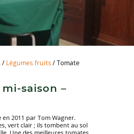
s
/
Légumes fruits
/ Tomate
 mi-saison –
pée en 2011 par Tom Wagner.
, vert clair ; ils tombent au sol
lle. Une des meilleures tomates