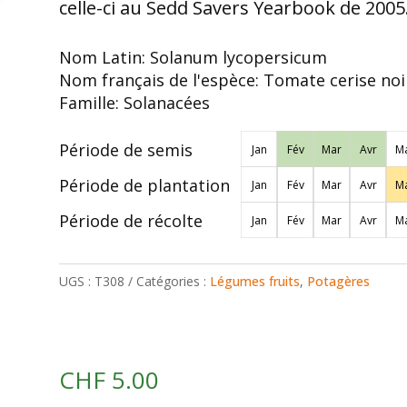
celle-ci au Sedd Savers Yearbook de 2005
Nom Latin:
Solanum lycopersicum
Nom français de l'espèce:
Tomate cerise noi
Famille:
Solanacées
Période de semis
Jan
Fév
Mar
Avr
Ma
Période de plantation
Jan
Fév
Mar
Avr
Ma
Période de récolte
Jan
Fév
Mar
Avr
Ma
UGS :
T308
Catégories :
Légumes fruits
,
Potagères
CHF
5.00