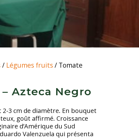
s
/
Légumes fruits
/ Tomate
 – Azteca Negro
t 2-3 cm de diamètre. En bouquet
juteux, goût affirmé. Croissance
iginaire d’Amérique du Sud
Eduardo Valenzuela qui présenta