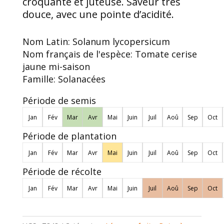
croquante et juteuse. Saveur très
douce, avec une pointe d’acidité.
Nom Latin:
Solanum lycopersicum
Nom français de l'espèce:
Tomate cerise
jaune mi-saison
Famille:
Solanacées
Période de semis
Jan
Fév
Mar
Avr
Mai
Juin
Juil
Aoû
Sep
Oct
Période de plantation
Jan
Fév
Mar
Avr
Mai
Juin
Juil
Aoû
Sep
Oct
Période de récolte
Jan
Fév
Mar
Avr
Mai
Juin
Juil
Aoû
Sep
Oct