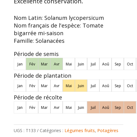
Excellente conservation.
Nom Latin:
Solanum lycopersicum
Nom français de l'espèce:
Tomate
bigarrée mi-saison
Famille:
Solanacées
Période de semis
Jan
Fév
Mar
Avr
Mai
Juin
Juil
Aoû
Sep
Oct
Période de plantation
Jan
Fév
Mar
Avr
Mai
Juin
Juil
Aoû
Sep
Oct
Période de récolte
Jan
Fév
Mar
Avr
Mai
Juin
Juil
Aoû
Sep
Oct
UGS :
T133
Catégories :
Légumes fruits
,
Potagères