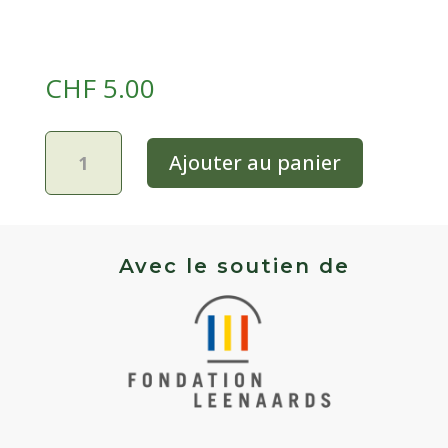
CHF
5.00
quantité
Ajouter au panier
de
Tomate
bigarrée
mi-
saison
Avec le soutien de
-
Striped
Cavern