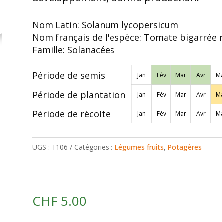
Nom Latin:
Solanum lycopersicum
Nom français de l'espèce:
Tomate bigarrée 
Famille:
Solanacées
Période de semis
Jan
Fév
Mar
Avr
Ma
Période de plantation
Jan
Fév
Mar
Avr
Ma
Période de récolte
Jan
Fév
Mar
Avr
Ma
UGS :
T106
Catégories :
Légumes fruits
,
Potagères
CHF
5.00