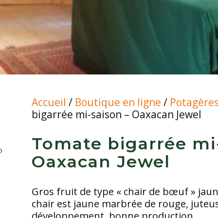
Accueil
/
Boutique en ligne
/
Potagère
bigarrée mi-saison – Oaxacan Jewel
Tomate bigarrée mi
Oaxacan Jewel
Gros fruit de type « chair de bœuf » jaun
chair est jaune marbrée de rouge, juteus
développement, bonne production.