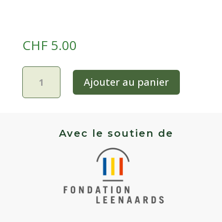
CHF
5.00
quantité
Ajouter au panier
de
Tomate
bigarrée
mi-
saison
Avec le soutien de
-
Mary
Robinson's
German
Bicolor