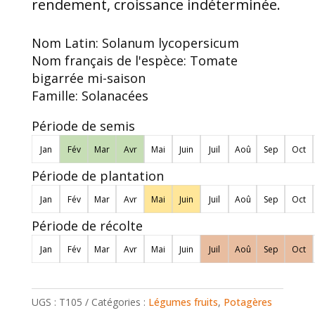
rendement, croissance indéterminée.
Nom Latin:
Solanum lycopersicum
Nom français de l'espèce:
Tomate
bigarrée mi-saison
Famille:
Solanacées
Période de semis
Jan
Fév
Mar
Avr
Mai
Juin
Juil
Aoû
Sep
Oct
Période de plantation
Jan
Fév
Mar
Avr
Mai
Juin
Juil
Aoû
Sep
Oct
Période de récolte
Jan
Fév
Mar
Avr
Mai
Juin
Juil
Aoû
Sep
Oct
UGS :
T105
Catégories :
Légumes fruits
,
Potagères