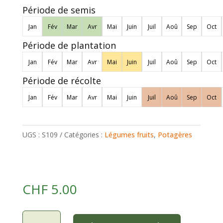
Période de semis
Jan
Fév
Mar
Avr
Mai
Juin
Juil
Aoû
Sep
Oct
Période de plantation
Jan
Fév
Mar
Avr
Mai
Juin
Juil
Aoû
Sep
Oct
Période de récolte
Jan
Fév
Mar
Avr
Mai
Juin
Juil
Aoû
Sep
Oct
UGS :
S109
Catégories :
Légumes fruits
,
Potagères
CHF
5.00
quantité