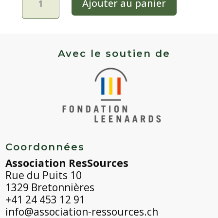
Ajouter au panier
de
Aubergine
-
Dourga
Avec le soutien de
Coordonnées
Association ResSources
Rue du Puits 10
1329 Bretonnières
+41 24 453 12 91
info@association-ressources.ch