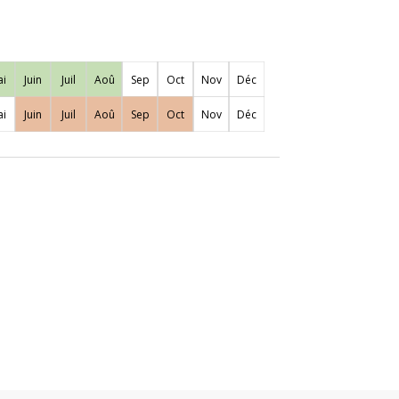
i
Juin
Juil
Aoû
Sep
Oct
Nov
Déc
i
Juin
Juil
Aoû
Sep
Oct
Nov
Déc