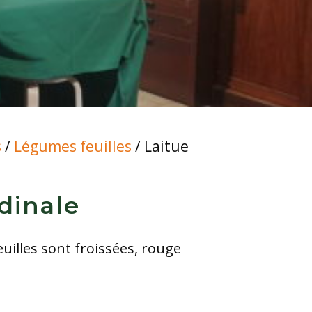
s
/
Légumes feuilles
/ Laitue
dinale
feuilles sont froissées, rouge