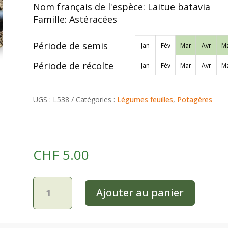
Nom français de l'espèce:
Laitue batavia
Famille:
Astéracées
Période de semis
Jan
Fév
Mar
Avr
Ma
Période de récolte
Jan
Fév
Mar
Avr
Ma
UGS :
L538
Catégories :
Légumes feuilles
,
Potagères
CHF
5.00
quantité
Ajouter au panier
de
Laitue
batavia