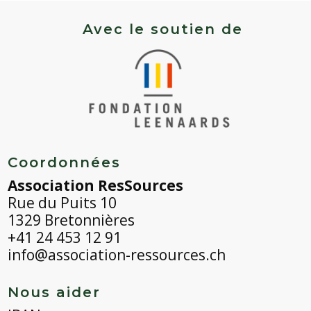
-
Palla
Avec le soutien de
Rossa
Coordonnées
Association ResSources
Rue du Puits 10
1329 Bretonnières
+41 24 453 12 91
info@association-ressources.ch
Nous aider