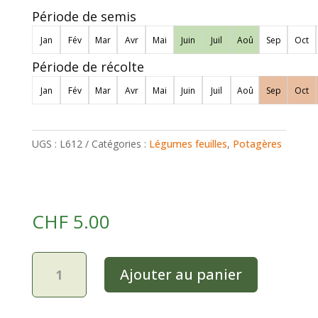
Période de semis
Jan
Fév
Mar
Avr
Mai
Juin
Juil
Aoû
Sep
Oct
Période de récolte
Jan
Fév
Mar
Avr
Mai
Juin
Juil
Aoû
Sep
Oct
UGS :
L612
Catégories :
Légumes feuilles
,
Potagères
CHF
5.00
quantité
Ajouter au panier
de
Chicorée
amère