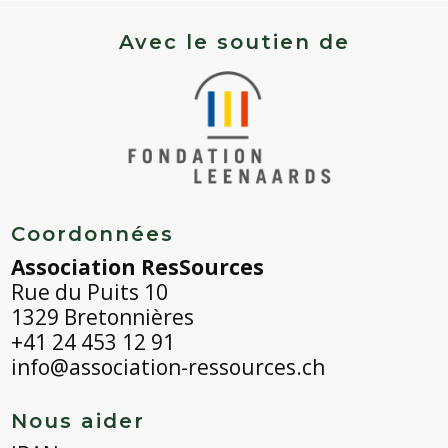
-
Indigo
Avec le soutien de
Blue
Jade
Coordonnées
Association ResSources
Rue du Puits 10
1329 Bretonnières
+41 24 453 12 91
info@association-ressources.ch
Nous aider