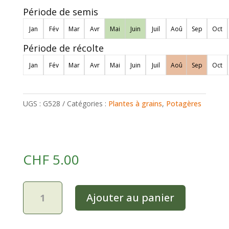
Période de semis
Jan
Fév
Mar
Avr
Mai
Juin
Juil
Aoû
Sep
Oct
Période de récolte
Jan
Fév
Mar
Avr
Mai
Juin
Juil
Aoû
Sep
Oct
UGS :
G528
Catégories :
Plantes à grains
,
Potagères
CHF
5.00
quantité
Ajouter au panier
de
Maïs
doux