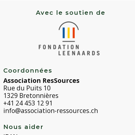
farine
-
Avec le soutien de
Osage
Brown
Corn
Coordonnées
Association ResSources
Rue du Puits 10
1329 Bretonnières
+41 24 453 12 91
info@association-ressources.ch
Nous aider