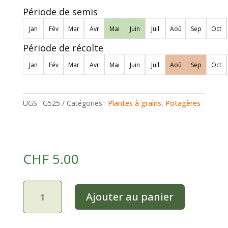
Période de semis
Jan
Fév
Mar
Avr
Mai
Juin
Juil
Aoû
Sep
Oct
Période de récolte
Jan
Fév
Mar
Avr
Mai
Juin
Juil
Aoû
Sep
Oct
UGS :
G525
Catégories :
Plantes à grains
,
Potagères
CHF
5.00
quantité
Ajouter au panier
de
Maïs
à