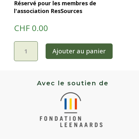
Réservé pour les membres de
l'association ResSources
CHF
0.00
quantité
Ajouter au panier
de
Engrain
Blé
grain
vêtu
Avec le soutien de
-
Engrain
Commun