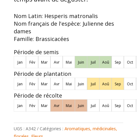
Nom Latin:
Hesperis matronalis
Nom français de l'espèce:
Julienne des
dames
Famille:
Brassicacées
Période de semis
Jan
Fév
Mar
Avr
Mai
Juin
Juil
Aoû
Sep
Oct
Période de plantation
Jan
Fév
Mar
Avr
Mai
Juin
Juil
Aoû
Sep
Oct
Période de récolte
Jan
Fév
Mar
Avr
Mai
Juin
Juil
Aoû
Sep
Oct
UGS :
A342
Catégories :
Aromatiques, médicinales,
florales
,
Fleurs