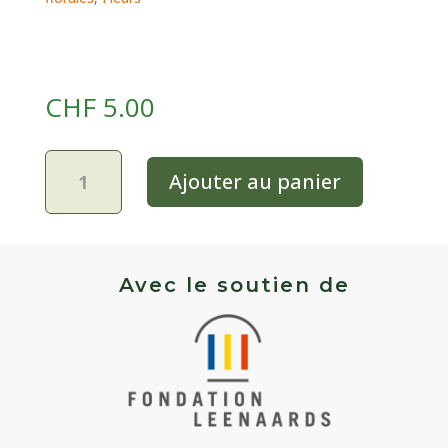
CHF
5.00
quantité
Ajouter au panier
de
Julienne
des
dames
-
Avec le soutien de