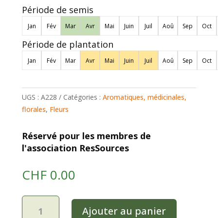
Période de semis
Jan
Fév
Mar
Avr
Mai
Juin
Juil
Aoû
Sep
Oct
Période de plantation
Jan
Fév
Mar
Avr
Mai
Juin
Juil
Aoû
Sep
Oct
UGS :
A228
Catégories :
Aromatiques, médicinales,
florales
,
Fleurs
Réservé pour les membres de
l'association ResSources
CHF
0.00
quantité
Ajouter au panier
de