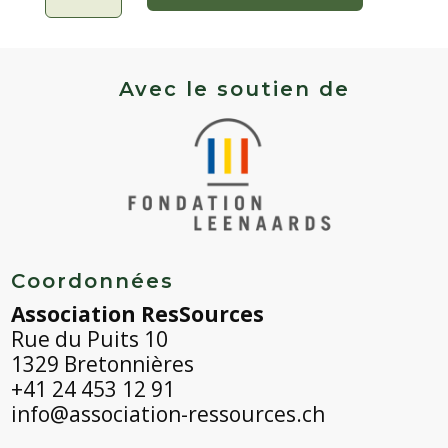
Giroflée
-
Ravenelle
Avec le soutien de
Coordonnées
Association ResSources
Rue du Puits 10
1329 Bretonnières
+41 24 453 12 91
info@association-ressources.ch