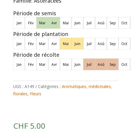
Famille:
Astéracées
Période de semis
Jan
Fév
Mar
Avr
Mai
Juin
Juil
Aoû
Sep
Oct
Période de plantation
Jan
Fév
Mar
Avr
Mai
Juin
Juil
Aoû
Sep
Oct
Période de récolte
Jan
Fév
Mar
Avr
Mai
Juin
Juil
Aoû
Sep
Oct
UGS :
A149
Catégories :
Aromatiques, médicinales,
florales
,
Fleurs
CHF
5.00