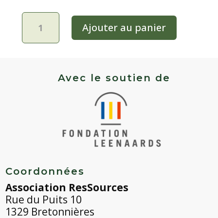
quantité
Ajouter au panier
de
Echinacée
-
Pourpre
Avec le soutien de
Coordonnées
Association ResSources
Rue du Puits 10
1329 Bretonnières