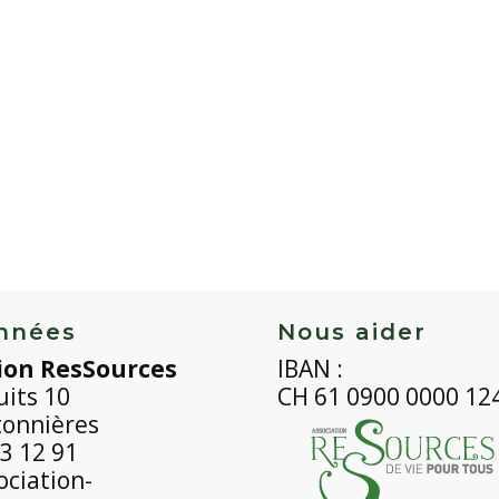
nnées
Nous aider
ion ResSources
IBAN :
uits 10
CH 61 0900 0000 12
tonnières
3 12 91
ciation-